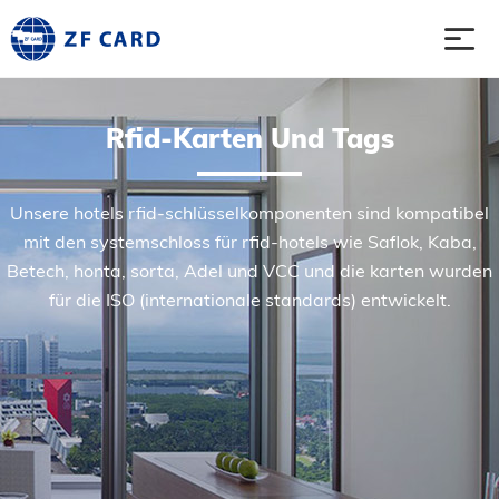
Die titelseite.
Rfid-Karten Und Tags
Produkte.
Unsere hotels rfid-schlüsselkomponenten sind kompatibel
mit den systemschloss für rfid-hotels wie Saflok, Kaba,
Ranzoomen.
Betech, honta, sorta, Adel und VCC und die karten wurden
für die ISO (internationale standards) entwickelt.
Fall
Nachrichten
Vernetzt.