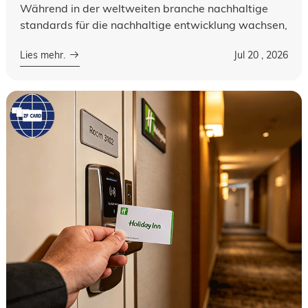
Während in der weltweiten branche nachhaltige
standards für die nachhaltige entwicklung wachsen,
werden viele führende luxushotels wegweisend für
Lies mehr.
Jul 20 , 2026
einwegplastik zur verfügung gestel...