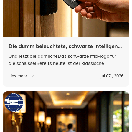
Die dumm beleuchtete, schwarze intelligenzkarten, die in hotelzimmern verfügbar sind. Wasserfest und wasserfest ist die rfid-marke. "LOGO ist eine kostenlose vorlage.
Und jetzt die dämlicheDas schwarze rfid-logo für
die schlüsselBereits heute ist der klassische
intelligenzzugang in modernen hotels, urlaubern und
Lies mehr.
Jul 07 , 2026
anderen globalen spitzenhotels et...