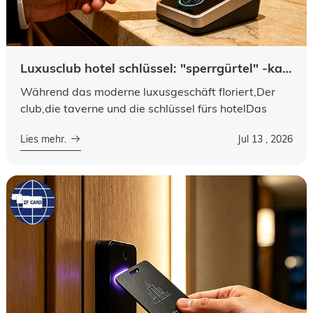
Luxusclub hotel schlüssel: "sperrgürtel" -karte, auf der ein "sperrgürtel" -pvc, "knips fikonkret" luftkanone "vom hersteller der schlüsselkarte für hotels auszudrucken ist
Während das moderne luxusgeschäft floriert,Der
club,die taverne und die schlüssel fürs hotelDas
wal-and-tunnel hat sich zu einem zentralen vip-
Lies mehr.
Jul 13 , 2026
lieferanten für die kunden und zu ein...