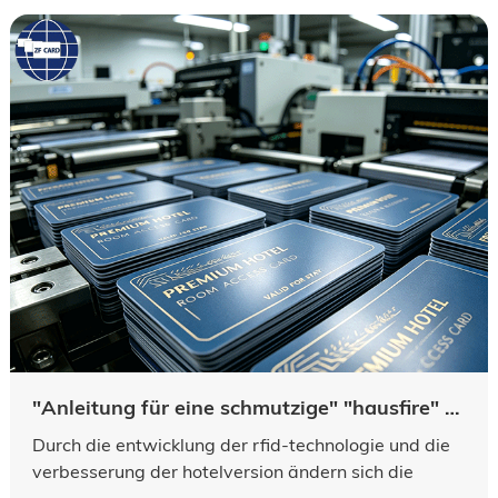
"Anleitung für eine schmutzige" "hausfire" -karte im hotel "sagt mir, wie man eine zuverlässige" front PVC "-basis wählt
Durch die entwicklung der rfid-technologie und die
verbesserung der hotelversion ändern sich die