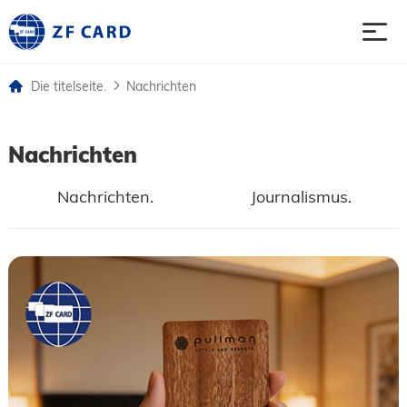
Die titelseite.
Nachrichten
Die titelseite.
Nachrichten
Produkte.
Nachrichten.
Journalismus.
Ranzoomen.
Fall
Nachrichten
Vernetzt.