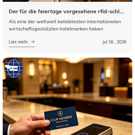
Der für die feiertage vorgesehene rfid-schlüsselkarte wird im großhandel maßgeschneidert
Als eine der weltweit beliebtesten internationalen
wirtschaftsgestützten hotelmarken haben
schnellholic hotels für ihre globale kette ein
Lies mehr.
Jul 16 , 2026
einheitliches, hochgarantiertes eingangssy...