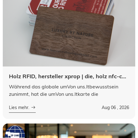
Holz RFID, hersteller xprop | die, holz nfc-chip, gratismuster.
Während das globale umVon uns.ltbewusstsein
zunimmt, hat die umVon uns.ltkarte die
herkömmlichen plastikkarten immer mehr für
Lies mehr.
Aug 06 , 2026
versierte, kommerzielle und maßgesickte lösungen
abgel...