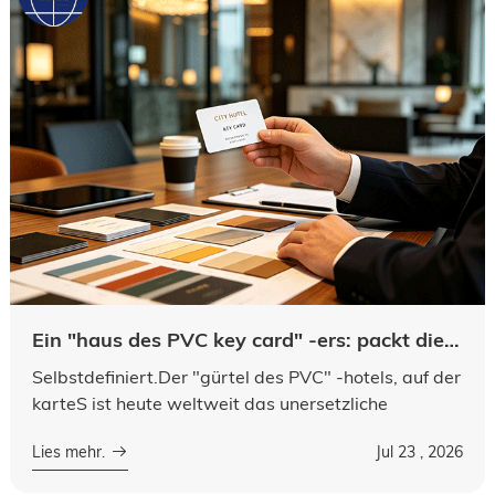
Ein "haus des PVC key card" -ers: packt die schlüsselkarte für einen intelligenzraum ein, hat freie probe
Selbstdefiniert.Der "gürtel des PVC" -hotels, auf der
karteS ist heute weltweit das unersetzliche
smartphones für moderne hotels, urlaube und
Lies mehr.
Jul 23 , 2026
genialhotels. Als führendes produkt Vo...