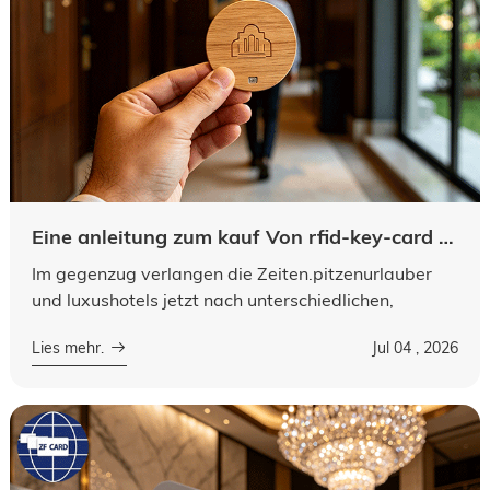
Eine anleitung zum kauf Von rfid-key-card im abgefälteten hotel cair de life tropic
Im gegenzug verlangen die Zeiten.pitzenurlauber
und luxushotels jetzt nach unterschiedlichen,
saubereren und unterschiedlichen details, damit die
Lies mehr.
Jul 04 , 2026
gäste ein besseres gespür dafür be...