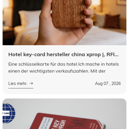
Sprache.
Hotel key-card hersteller china xprop |, RFID nfc-chip., niedriger an für und gratismuster., für globe
Eine schlüsselkarte für das hotel.Ich mache in hotels
einen der wichtigsten verkaufszahlen. Mit der
neugestaltung der hotelverwaltung sind die
Lies mehr.
Aug 07 , 2026
herkömmlichen magnetkarten durch mode...