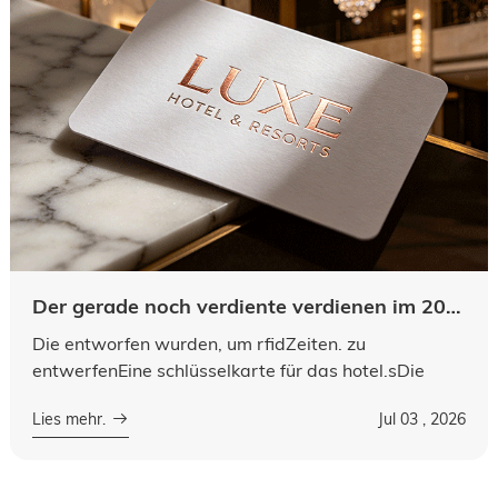
Der gerade noch verdiente verdienen im 2026. Ein maßgeschneiderter handbuch für eingelegte rfid-lösungen
Die entworfen wurden, um rfidZeiten. zu
entwerfenEine schlüsselkarte für das hotel.sDie
vorgefertigten schlüssel Von rfid-hotels sind nicht
Lies mehr.
Jul 03 , 2026
nur professionelle zugangskarten, sonder...