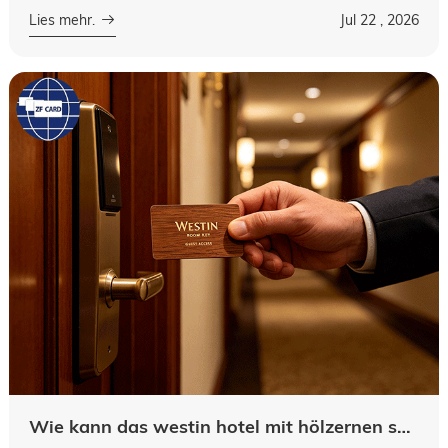
detailsDie schlüssel für das fid-hotelS ist ein
Lies mehr.
Jul 22 , 2026
unverzichtbares instrument zur hand...
Wie kann das westin hotel mit hölzernen schlüsselkarten absenken